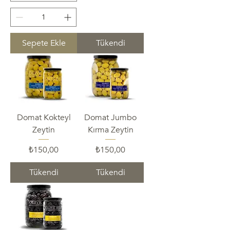
Sepete Ekle
Tükendi
Domat Kokteyl
Domat Jumbo
Zeytin
Kırma Zeytin
Fiyat
Fiyat
₺150,00
₺150,00
Tükendi
Tükendi