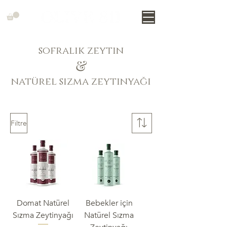
sofralık zeytin
&
natürel sızma zeytinyağı
Filtre
Domat Natürel
Bebekler için
Sızma Zeytinyağı
Natürel Sızma