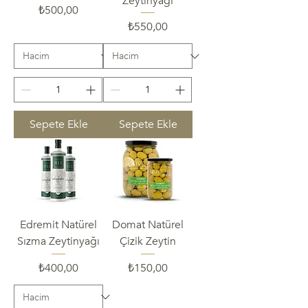
Zeytinyağı
Fiyat
₺500,00
Fiyat
₺550,00
Sepete Ekle
Sepete Ekle
Edremit Natürel
Domat Natürel
Sızma Zeytinyağı
Çizik Zeytin
Fiyat
Fiyat
₺400,00
₺150,00